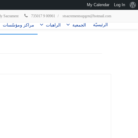
My Calendar
Log In
 Holy Sacrament
735017 9 00961
/
stsacrementsupgen@hotmail.com
الرئيسيّة
الجمعية
الراهبات
مراكز ومؤسّسات