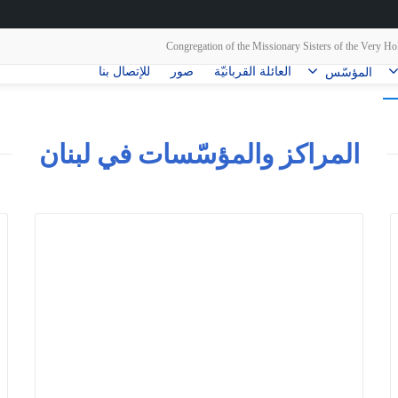
Congregation of the Missionary Sisters of the Very
العائلة القربانيّة
صور
للإتصال بنا
المؤسّس
المراكز والمؤسّسات في لبنان