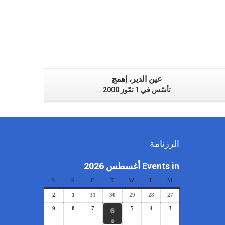
عين الدير، إهمج
تأسّس في 1 تمّوز 2000
الرزنامة
Events in أغسطس 2026
S
S
F
T
W
T
M
2
1
31
30
29
28
27
6
9
8
7
5
4
3
●