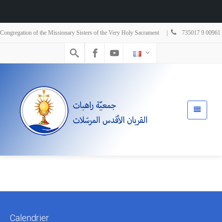
Congregation of the Missionary Sisters of the Very Holy Sacrament |
735017 9 00961
Calendrier