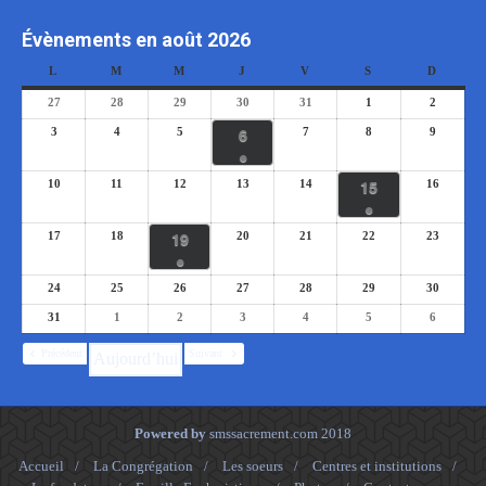
Évènements en août 2026
L
M
M
J
V
S
D
27
28
29
30
31
1
2
6
3
4
5
7
8
9
●
15
10
11
12
13
14
16
●
19
17
18
20
21
22
23
●
24
25
26
27
28
29
30
31
1
2
3
4
5
6
Précédent
Suivant
Aujourd’hui
Powered by
smssacrement.com
2018
Accueil
/
La Congrégation
/
Les soeurs
/
Centres et institutions
/