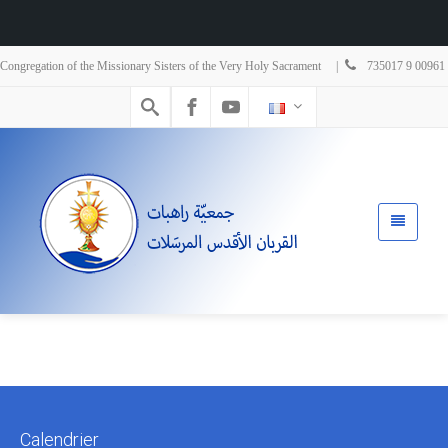
Congregation of the Missionary Sisters of the Very Holy Sacrament |
735017 9 00961
Calendrier