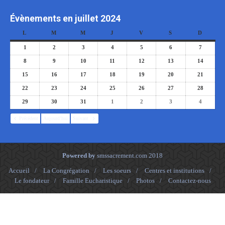
Évènements en juillet 2024
L
M
M
J
V
S
D
1
2
3
4
5
6
7
8
9
10
11
12
13
14
15
16
17
18
19
20
21
22
23
24
25
26
27
28
29
30
31
1
2
3
4
Précédent
Aujourd’hui
Suivant
Powered by
smssacrement.com
2018
Accueil
/
La Congrégation
/
Les soeurs
/
Centres et institutions
/
Le fondateur
/
Famille Eucharistique
/
Photos
/
Contactez-nous