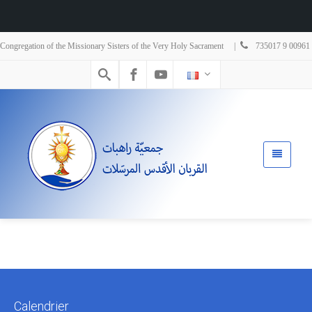
Congregation of the Missionary Sisters of the Very Holy Sacrament |
735017 9 00961
Calendrier