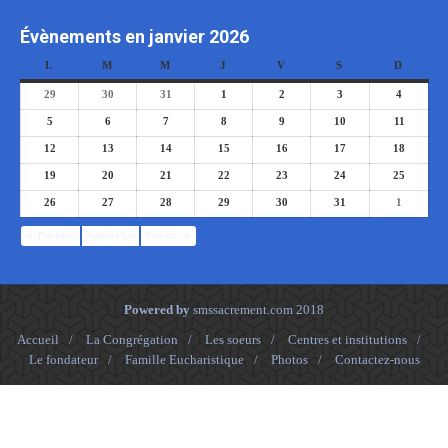
Évènements en janvier 2026
L
M
M
J
V
S
D
29
30
31
1
2
3
4
5
6
7
8
9
10
11
12
13
14
15
16
17
18
19
20
21
22
23
24
25
26
27
28
29
30
31
1
Précédent
Aujourd’hui
Suivant
Powered by
smssacrement.com
2018
Accueil
/
La Congrégation
/
Les soeurs
/
Centres et institutions
/
Le fondateur
/
Famille Eucharistique
/
Photos
/
Contactez-nous