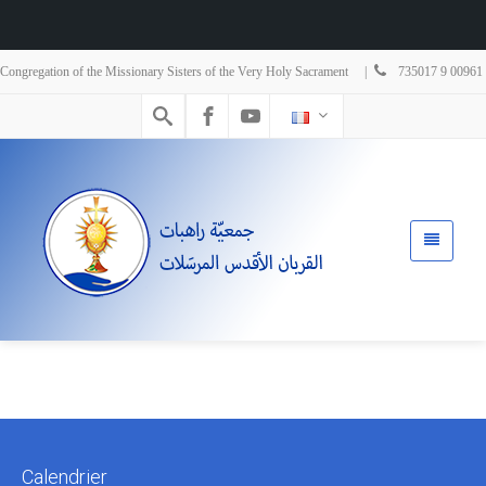
Congregation of the Missionary Sisters of the Very Holy Sacrament |
735017 9 00961
Calendrier