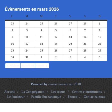
Évènements en mars 2026
L
M
M
J
V
S
D
23
24
25
26
27
28
1
2
3
4
5
6
7
8
9
10
11
12
13
14
15
16
17
18
19
20
21
22
23
24
25
26
27
28
29
30
31
1
2
3
4
5
Précédent
Aujourd’hui
Suivant
Powered by
smssacrement.com
2018
Accueil
/
La Congrégation
/
Les soeurs
/
Centres et institutions
/
Le fondateur
/
Famille Eucharistique
/
Photos
/
Contactez-nous