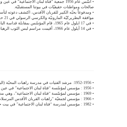
• أسّس عام 1956 جمعية “فتاة لبنان الاجتماعي
صالحات ومواطنات حقيقيّات في بيوتنا المستقبليّة.
• ومدفوعاً بحبّه الكبير للقربان الأقدس، اكتشف دعوته لت
موافقة البطريركيّة المارونيّة والكرسي الرسولي في 21 حزيران عام 1966.
• في 17 ايلول عام 1965، قام المؤسّس بمقابلة قداسة البابا بولس السادس الذي أعطاه بركته.
• في 14 أيلول عام 1966، أقيمت مراسم لبس الثوب الرهبانيّ للمبتدئات الثمانية الأول للجمعيّة الناشئة.
• 1952-1956: مرشد الفتيات في مدرسة راهبات المحبّة (البيزنسون) وفي كنيسة القديس لويس للآباء الكبّوشيين في باب إدريس، بيروت.
• 1956 : مؤسس لمؤسّسة “فتاة لبنان الاجتماعية” في عين ورقة- غوسطا.
• 1969 : مؤسس لمؤسّسة “فتاة لبنان الاجتماعية”، وهي مدرسة إبتدائية مجّانية في بيت حباق- جبيل.
• 1966 : مؤسس لجمعيّة “راهبات القربان الأقدس المرسلات”.
• 1982 : مؤسس لمدرسة “فتاة لبنان الاجتماعية” في بيت حباق – جبيل.