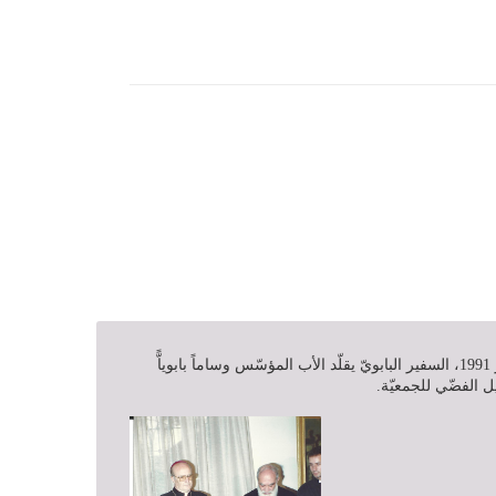
في 14 أكتوبر 1991، السفير البابويّ يقلّد الأب المؤسّس وساماً بابوياًّ
يل الفضّي للجمعيّة.