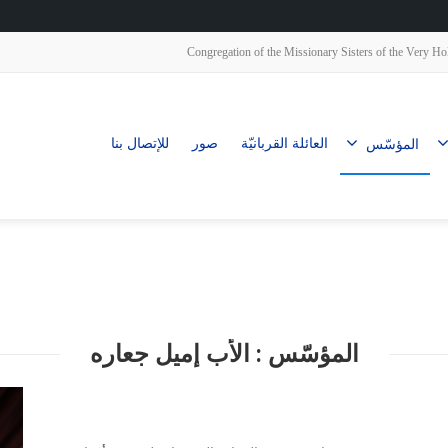
Congregation of the Missionary Sisters of the Very
العائلة القربانيّة
صور
للإتصال بنا
المؤسّس
المؤسّس : الأب إميل جعاره