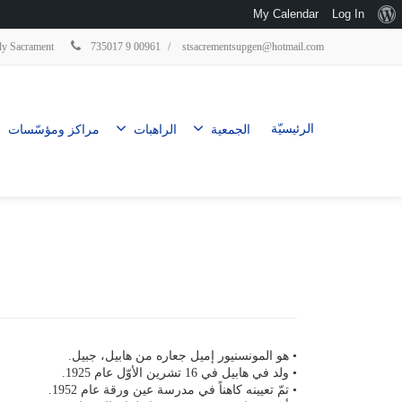
My Calendar
Log In
 Holy Sacrament
735017 9 00961
/
stsacrementsupgen@hotmail.com
الرئيسيّة
الجمعية
الراهبات
مراكز ومؤسّسات
• هو المونسنيور إميل جعاره من هابيل، جبيل.
• ولد في هابيل في 16 تشرين الأوّل عام 1925.
• تمّ تعيينه كاهناً في مدرسة عين ورقة عام 1952.