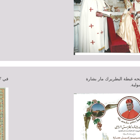
تموز عام 2011 : منحه غبطة البطريرك مار بشارة
في 17 تموز عام 2002: حاز على وسام الأرز من رتبة فارس.
لية.