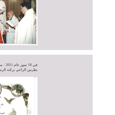
في 18 
بطرس الراعي بركته الرسو