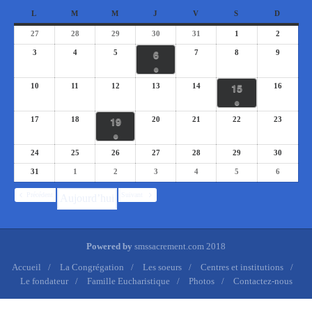
L
M
M
J
V
S
D
27
28
29
30
31
1
2
6
3
4
5
7
8
9
●
15
10
11
12
13
14
16
●
19
17
18
20
21
22
23
●
24
25
26
27
28
29
30
31
1
2
3
4
5
6
Précédent
Suivant
Aujourd’hui
Powered by
smssacrement.com
2018
Accueil
/
La Congrégation
/
Les soeurs
/
Centres et institutions
/
Le fondateur
/
Famille Eucharistique
/
Photos
/
Contactez-nous