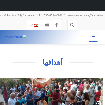
sters of the Very Holy Sacrament
735017 9 00961
/
stsacrementsupgen@hotmail.com
أهدافها